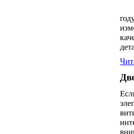
год
изм
кач
дет
Чита
Две
Есл
эле
вит
инт
вни