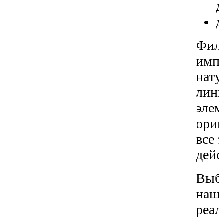
Фил
имп
нат
лин
эле
ори
все
дей
Выб
наш
реа