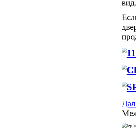
вид
Есл
две
про
Дале
Ме