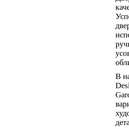
кач
Усп
две
исп
руч
усо
обл
В н
Des
Gar
вар
худ
дет