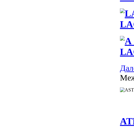
LA
LA
Дале
Меж
AT