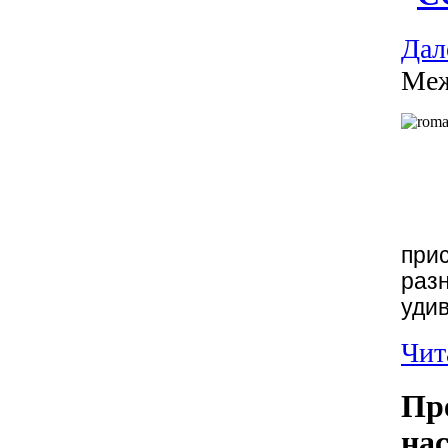
Дале
Меж
при
раз
уди
Чита
Пр
на