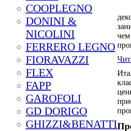
COOPLEGNO
дек
DONINI &
зан
NICOLINI
чем
про
FERRERO LEGNO
FIORAVAZZI
Чита
FLEX
Ита
кла
FAPP
цен
GAROFOLI
при
GD DORIGO
про
GHIZZI&BENATTI
Пр