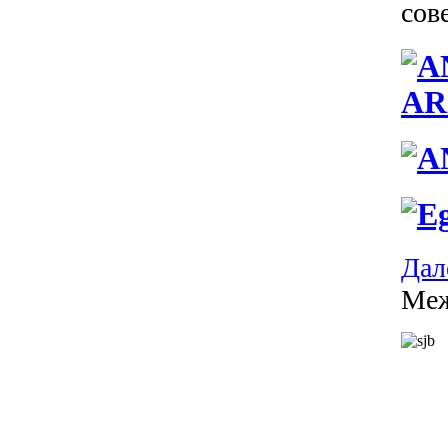
сов
AR
Дале
Меж