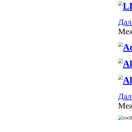
Дале
Меж
Дале
Меж