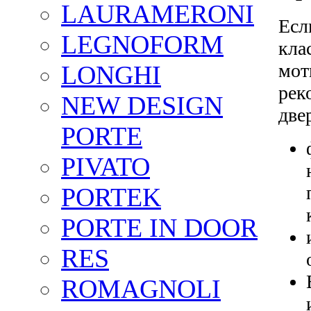
LAURAMERONI
Есл
LEGNOFORM
кла
мот
LONGHI
рек
NEW DESIGN
две
PORTE
PIVATO
PORTEK
PORTE IN DOOR
RES
ROMAGNOLI