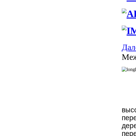
Дале
Меж
выс
пер
дер
пер