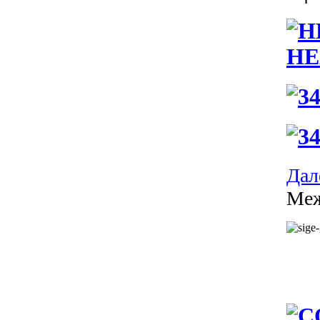
HE
Дале
Меж