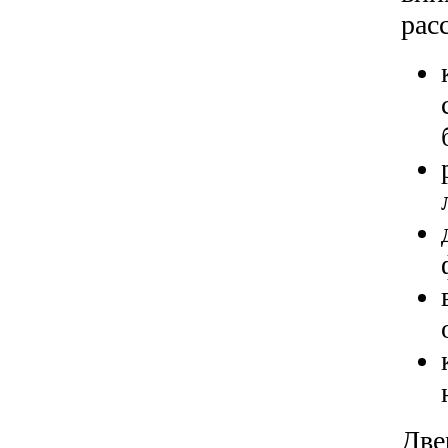
рас
Две