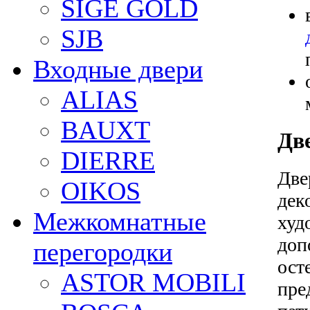
SIGE GOLD
SJB
Входные двери
ALIAS
BAUXT
Дв
DIERRE
Две
OIKOS
дек
Межкомнатные
худ
доп
перегородки
ост
ASTOR MOBILI
пре