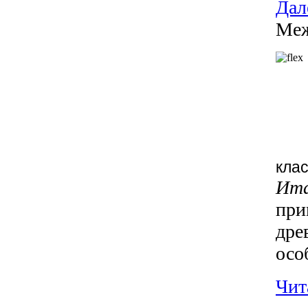
Дале
Меж
клас
Ита
при
дре
осо
Чита