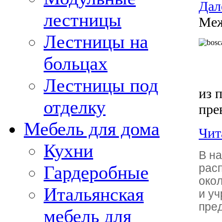
Дале
лестницы
Меж
Лестницы на
больцах
Лестницы под
из 
отделку
пре
Мебель для дома
Чита
Кухни
В н
Гардеробные
расп
окол
Итальянская
и у
пред
мебель для