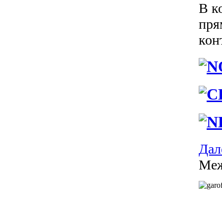
В к
пря
кон
Дале
Меж