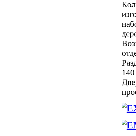
Кол
изг
наб
дер
Воз
отд
Раз
140
Две
про