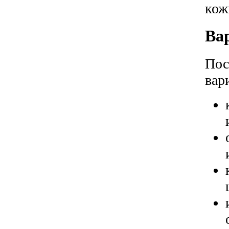
кож
Ва
Пос
вар