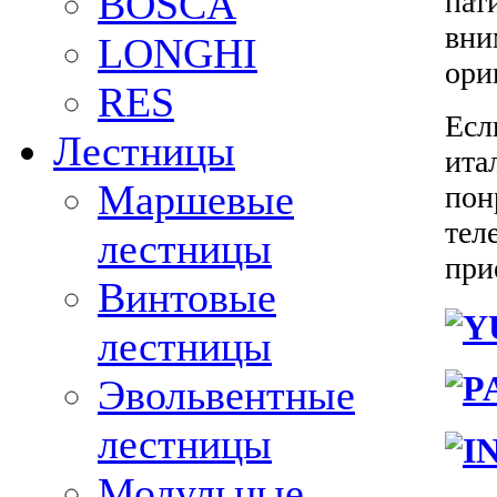
BOSCA
пат
вни
LONGHI
ори
RES
Есл
Лестницы
ита
Маршевые
пон
тел
лестницы
при
Винтовые
лестницы
Эвольвентные
лестницы
Модульные