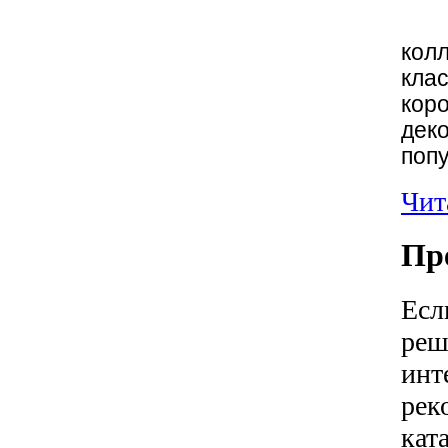
кол
кла
коро
дек
поп
Чита
Пр
Есл
реш
инт
рек
кат