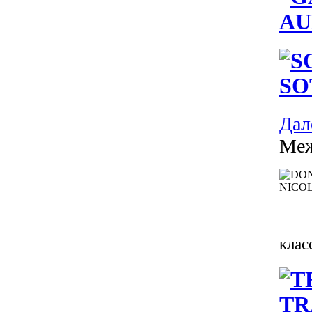
AU
SO
Дале
Меж
клас
TR