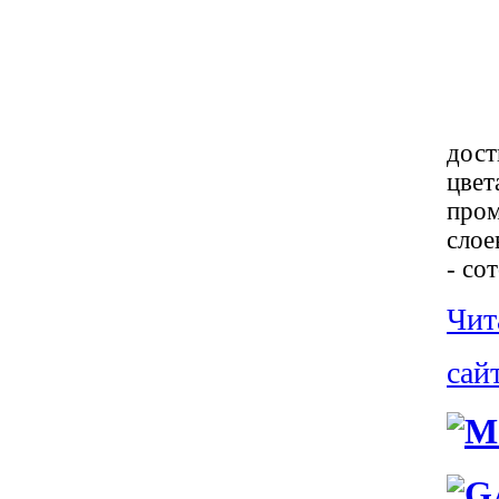
дост
цвет
пром
слое
- со
Чита
сай