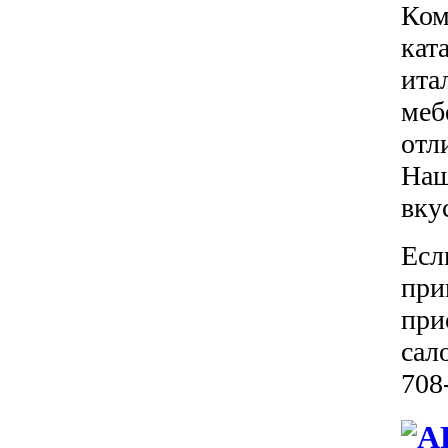
Ком
кат
ита
меб
отл
Наш
вку
Есл
при
при
сал
708