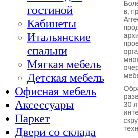
Бол
гостиной
в, п
Arre
Кабинеты
про
Итальянские
архи
про
спальни
орг
мно
Мягкая мебель
оче
Детская мебель
меб
Офисная мебель
Обр
разв
Аксессуары
30 
инт
Паркет
скр
тех
Двери со склада