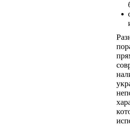
Раз
пор
пря
сов
нал
укр
неп
хар
кот
исп