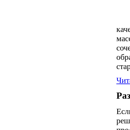
кач
мас
соч
обр
ста
Чита
Ра
Есл
реш
про