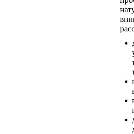
нат
вни
рас