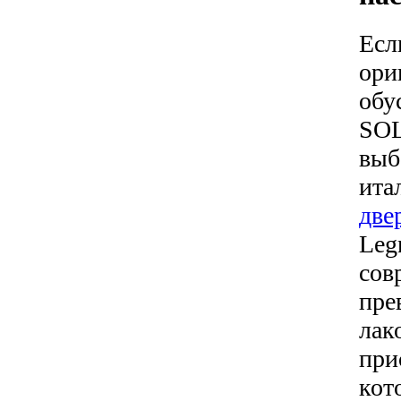
Есл
ори
обу
SOL
выб
ита
две
Leg
сов
пре
лак
при
кот