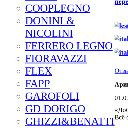
пер
COOPLEGNO
DONINI &
NICOLINI
FERRERO LEGNO
FIORAVAZZI
FLEX
Отз
FAPP
Арин
GAROFOLI
01.0
GD DORIGO
«Доб
Всё 
GHIZZI&BENATTI