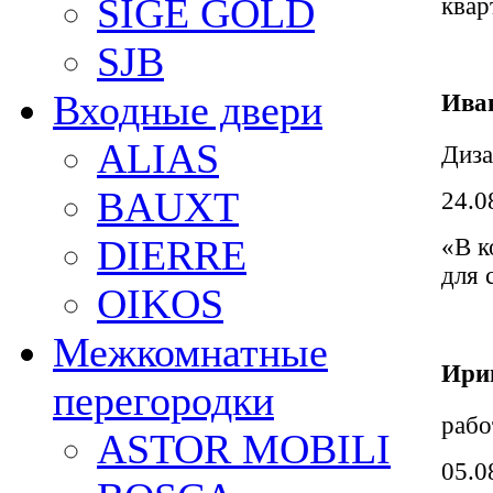
SIGE GOLD
квар
SJB
Входные двери
Ива
ALIAS
Диза
BAUXT
24.0
DIERRE
«В к
для 
OIKOS
Межкомнатные
Ири
перегородки
рабо
ASTOR MOBILI
05.0