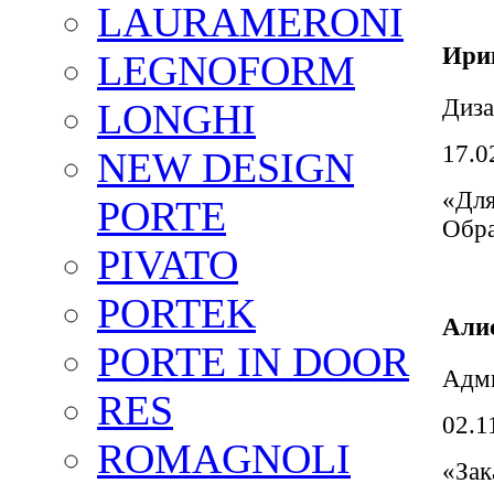
LAURAMERONI
Ири
LEGNOFORM
Диза
LONGHI
17.0
NEW DESIGN
«Для
PORTE
Обра
PIVATO
PORTEK
Али
PORTE IN DOOR
Адм
RES
02.1
ROMAGNOLI
«Зак