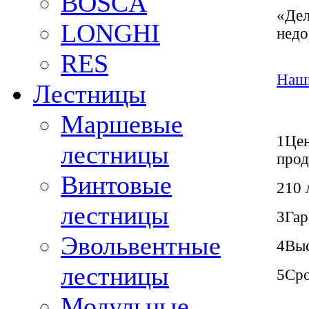
BOSCA
«Дел
LONGHI
недо
RES
Наш
Лестницы
Маршевые
1
Цен
лестницы
прод
Винтовые
2
10 
лестницы
3
Гар
Эвольвентные
4
Выс
лестницы
5
Сро
Модульные