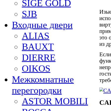
SIGE GOLD
Изыс
SJB
испо
Входные двери
вирт
прим
ALIAS
это 
из д
BAUXT
Если
DIERRE
функ
OIKOS
непр
гост
Межкомнатные
треб
перегородки
ASTOR MOBILI
CA