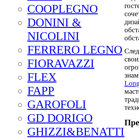
гост
COOPLEGNO
соче
DONINI &
диза
обст
NICOLINI
обст
FERRERO LEGNO
След
свои
FIORAVAZZI
огро
FLEX
знам
Long
FAPP
маст
трад
GAROFOLI
техн
GD DORIGO
Пре
GHIZZI&BENATTI