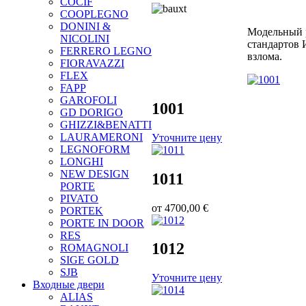
COCIF
COOPLEGNO
DONINI &
Модельный р
NICOLINI
стандартов 
FERRERO LEGNO
взлома.
FIORAVAZZI
FLEX
FAPP
GAROFOLI
1001
GD DORIGO
GHIZZI&BENATTI
LAURAMERONI
Уточните цену
LEGNOFORM
LONGHI
NEW DESIGN
1011
PORTE
PIVATO
от
4700,00 €
PORTEK
PORTE IN DOOR
RES
1012
ROMAGNOLI
SIGE GOLD
SJB
Уточните цену
Входные двери
ALIAS