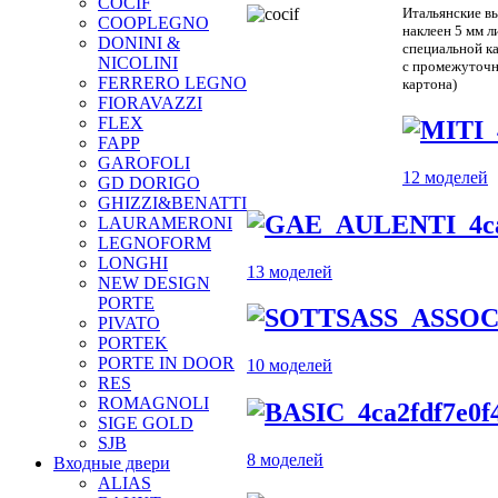
COCIF
Итальянские в
COOPLEGNO
наклеен 5 мм л
DONINI &
специальной ка
NICOLINI
с промежуточны
FERRERO LEGNO
картона)
FIORAVAZZI
FLEX
FAPP
GAROFOLI
12 моделей
GD DORIGO
GHIZZI&BENATTI
LAURAMERONI
LEGNOFORM
LONGHI
13 моделей
NEW DESIGN
PORTE
PIVATO
PORTEK
PORTE IN DOOR
10 моделей
RES
ROMAGNOLI
SIGE GOLD
SJB
8 моделей
Входные двери
ALIAS