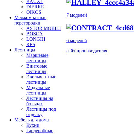
BAUXT
DIERRE
OIKOS
7 моделей
Межкомнатные
перегородки
ASTOR MOBILI
BOSCA
LONGHI
6 моделей
RES
Лестницы
сайт производителя
Маршевые
лестницы
Винтовые
лестницы
Эвольвентные
лестницы
Модульные
лестницы
Лестницы на
больцах
Лестницы под
отделку
Мебель для дома
Кухни
Гардеробные