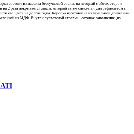
орки состоит из массива безсучковой сосны, на который с обеих сторон
и на 2 раза покрывается лаком, который затем спекается ультрафиолетом в
сти его цвета на долгие годы. Коробка изготовлена из ламельной древесины
слойкой из МДФ. Внутри пустотелой створки - сотовое заполнение (из
ATI