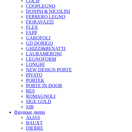
COCIF
COOPLEGNO
DONINI & NICOLINI
FERRERO LEGNO
FIORAVAZZI
FLEX
FAPP
GAROFOLI
GD DORIGO
GHIZZI&BENATTI
LAURAMERONI
LEGNOFORM
LONGHI
NEW DESIGN PORTE
PIVATO
PORTEK
PORTE IN DOOR
RES
ROMAGNOLI
SIGE GOLD
SJB
Входные двери
ALIAS
BAUXT
DIERRE